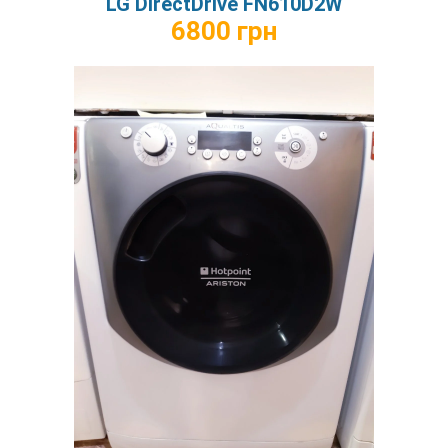
LG DirectDrive FN610D2W
6800 грн