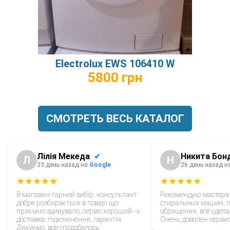
Electrolux EWS 106410 W
5800 грн
СМОТРЕТЬ ВЕСЬ КАТАЛОГ
Лілія Мекеда
✔
Никита Бон
Л
Н
33 день назад на
Google
26 день назад н
★★★★★
★★★★★
В магазині гарний вибір, консультант
Рекомендую мастера
добре розбирається в товарі що
стиральных машин, п
приємно здивувало, сервіс хороший - є
обращения, всё сдела
доставка, підключення, гарантія.
Очень доволен серви
Дякуємо, все сподобалось