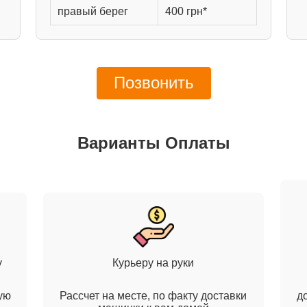
правый берег
400 грн*
Позвонить
Варианты Оплаты
у
Курьеру на руки
ую
Рассчет на месте, по факту доставки
д